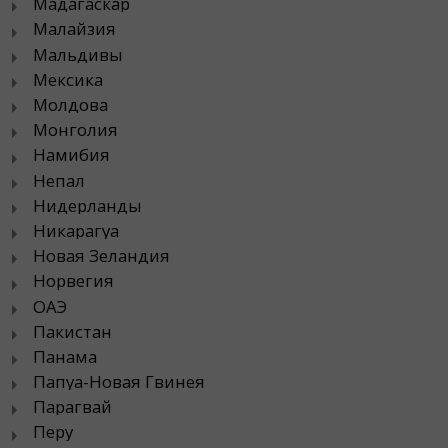
Мадагаскар
Малайзия
Мальдивы
Мексика
Молдова
Монголия
Намибия
Непал
Нидерланды
Никарагуа
Новая Зеландия
Норвегия
ОАЭ
Пакистан
Панама
Папуа-Новая Гвинея
Парагвай
Перу