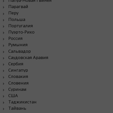
Папуа-Новая Гвинея
Парагвай
Перу
Польша
Португалия
Пуэрто-Рико
Россия
Румыния
Сальвадор
Саудовская Аравия
Сербия
Сингапур
Словакия
Словения
Суринам
США
Таджикистан
Тайвань