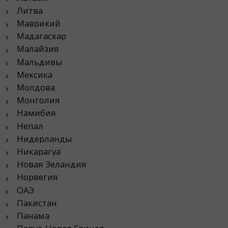
Литва
Маврикий
Мадагаскар
Малайзия
Мальдивы
Мексика
Молдова
Монголия
Намибия
Непал
Нидерланды
Никарагуа
Новая Зеландия
Норвегия
ОАЭ
Пакистан
Панама