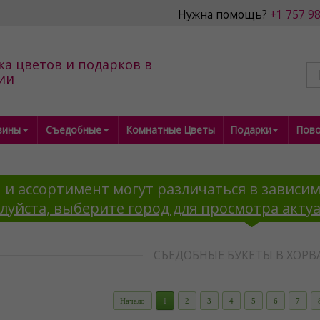
Нужна помощь?
+1 757 9
ка цветов и подарков в
ии
зины
Съедобные
Комнатные Цветы
Подарки
Пов
 и ассортимент могут различаться в зависим
луйста, выберите город для просмотра акту
СЪЕДОБНЫЕ БУКЕТЫ В ХОР
Начало
1
2
3
4
5
6
7