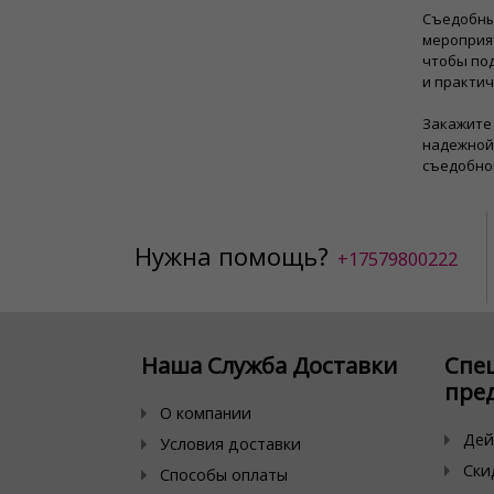
Съедобны
мероприят
чтобы под
и практич
Закажите 
надежной 
съедобно
Нужна помощь?
+17579800222
Наша Служба Доставки
Спе
пре
О компании
Дей
Условия доставки
Ски
Способы оплаты