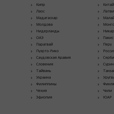
Кипр
Китай
Лаос
Латви
Мадагаскар
Мала
Молдова
Монг
Нидерланды
Никар
ОАЭ
Пакис
Парагвай
Перу
Пуэрто-Рико
Росси
Саудовская Аравия
Серб
Словения
Сурин
Тайвань
Танза
Украина
Уругв
Филиппины
Финл
Чехия
Чили
Эфиопия
ЮАР