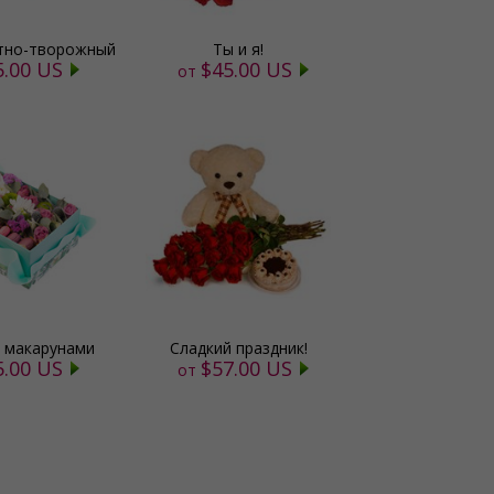
тно-творожный
Ты и я!
5.00 US
$45.00 US
от
с макарунами
Сладкий праздник!
5.00 US
$57.00 US
от