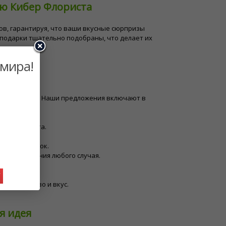
ью Кибер Флориста
рков, гарантируя, что ваши вкусные сюрпризы
 подарки тщательно подобраны, что делает их
 мира!
вкус и случай. Наши предложения включают в
очного букета.
 букета.
нтных закусок.
я празднования любого случая.
 закусок.
У
ее качество и вкус.
я идея