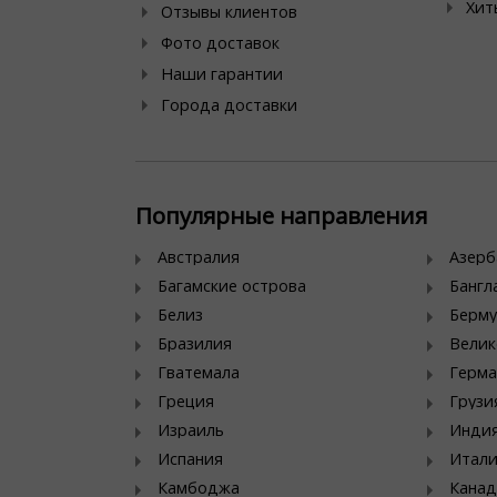
Хит
Отзывы клиентов
Фото доставок
Наши гарантии
Города доставки
Популярные направления
Австралия
Азер
Багамские острова
Банг
Белиз
Берму
Бразилия
Велик
Гватемала
Герма
Греция
Грузи
Израиль
Инди
Испания
Итал
Камбоджа
Канад