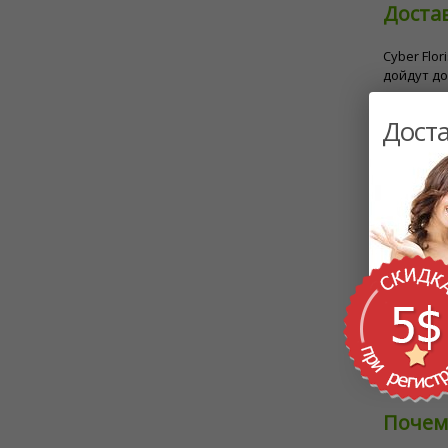
Доста
Cyber ​​F
дойдут до
идеальны
Доста
Досту
В Cyber ​
себя:
Букеты
Фрукт
Проду
Сладос
Foodst
Каждый съ
Почем