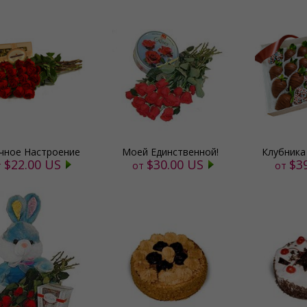
чное Настроение
Моей Единственной!
Клубника
$22.00 US
$30.00 US
$3
т
от
от