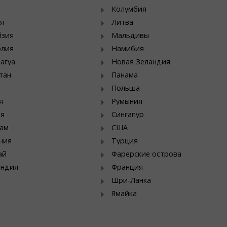
Колумбия
я
Литва
йзия
Мальдивы
олия
Намибия
агуа
Новая Зеландия
тан
Панама
Польша
я
Румыния
ия
Сингапур
ам
США
ния
Турция
ай
Фарерские острова
яндия
Франция
Шри-Ланка
Ямайка