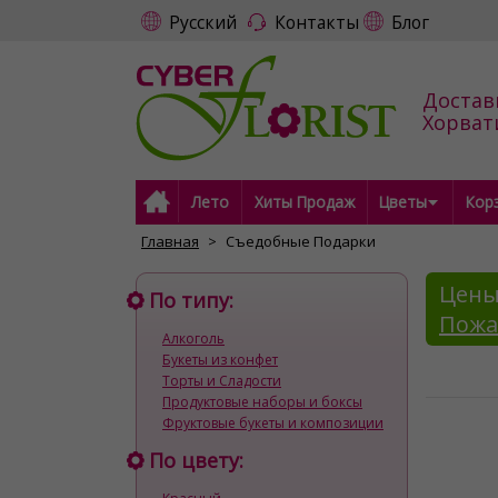
Русский
Контакты
Блог
Достав
Хорват
Лето
Хиты Продаж
Цветы
Кор
Главная
Съедобные Подарки
Цены
По типу:
Пожа
Алкоголь
Букеты из конфет
Торты и Cладости
Продуктовые наборы и боксы
Фруктовые букеты и композиции
По цвету: