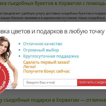
вка съедобных букетов в Хорватии с помощ
lorist предлагает удобную услугу доставки съедобных букетов и пода
 ваших близких свежими и в идеальном состоянии. Наши съедобные
м выбором для различных торжеств и особых моментов.
вка цветов и подарков в любую точку
пные виды съедобных подарков в Хорватии
Отличное качество
​Florist мы предлагаем широкий выбор съедобных подарков на любой 
Огромный выбор
Круглосуточная поддержка
 из конфет
: восхитительный микс конфет, составленный в виде цвет
Сделать первый заказ?
овые букеты
: свежие сезонные фрукты, красиво оформленные в виде
Легко!
ктовые наборы
: изысканный выбор изысканных сыров, орехов и пика
Получите бонус сейчас
ти и торты
: изысканные угощения и торты, идеально подходящие дл
ore
Доставка еды: тщательно подобранный выбор изысканных блюд и
ПОЛУЧИТЬ СКИДК
едобный подарок тщательно готовится, чтобы обеспечить высочайш
у съедобные подарки в Хорватии — отлична