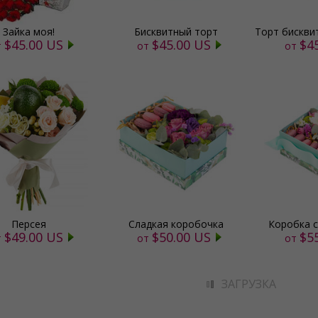
Зайка моя!
Бисквитный торт
Торт бискви
$45.00 US
$45.00 US
$4
т
от
от
Персея
Сладкая коробочка
Коробка 
$49.00 US
$50.00 US
$5
т
от
от
ЗАГРУЗКА