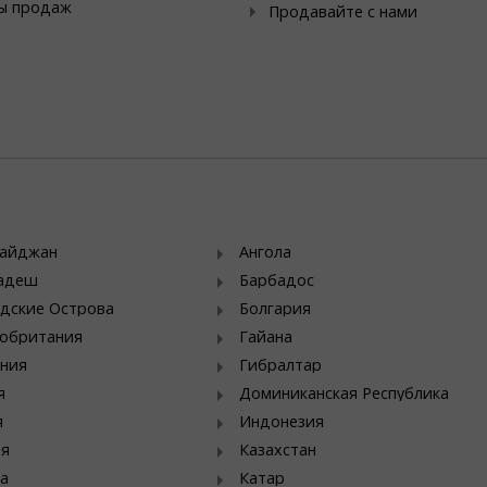
ы продаж
Продавайте с нами
байджан
Ангола
ладеш
Барбадос
дские Острова
Болгария
обритания
Гайана
ния
Гибралтар
я
Доминиканская Республика
я
Индонезия
ия
Казахстан
а
Катар