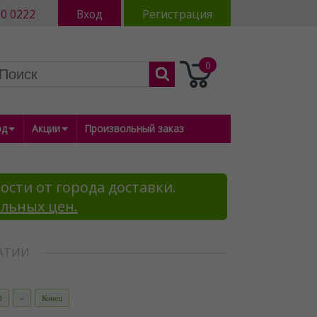
80 0222
Вход
Регистрация
0
од
Акции
Произвольный заказ
ости от города доставки.
альных цен.
ВАТИИ
8
»
Конец